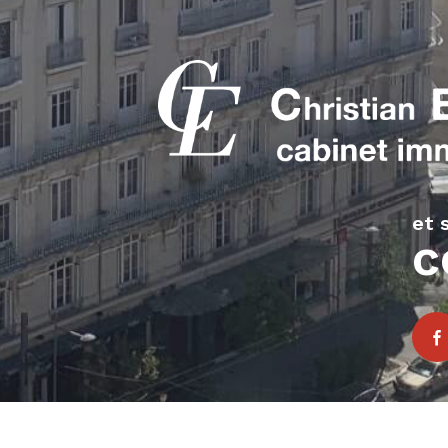
SE CONNECTER
il.com
et s
t
c
espace propriétaire
ne
owered by Google
Nos honoraires
Plan du site
Mentions légales
P