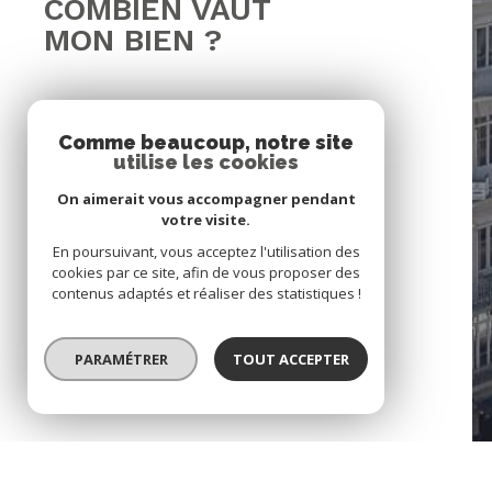
COMBIEN VAUT
MON BIEN ?
Comme beaucoup, notre site
utilise les cookies
04 77 32 93 78
On aimerait vous accompagner pendant
votre visite.
emonet.immo@gma
En poursuivant, vous acceptez l'utilisation des
8 rue François Gille
cookies par ce site, afin de vous proposer des
05
42000
saint-étien
contenus adaptés et réaliser des statistiques !
CONTACT
PARAMÉTRER
TOUT ACCEPTER
© 2022
Tous droits réservés
Traduction p