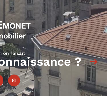
NEWSLETTER
i on faisait
onnaissance ?
S'inscrire
artenaires
Admin
Politique RGPD
Cookies