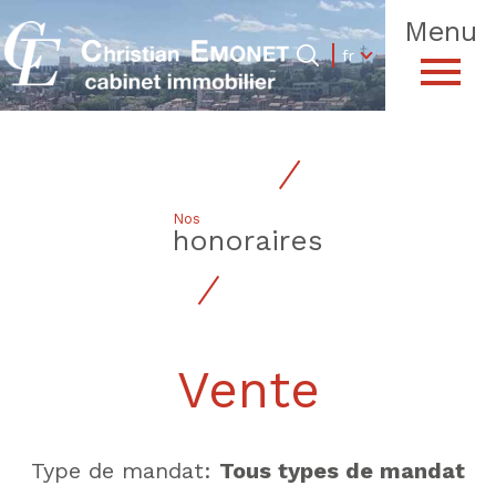
Menu
Langue
Langue
fr
0
Accueil
fr
Nos
honoraires
Vente
Type de mandat:
Tous types de mandat