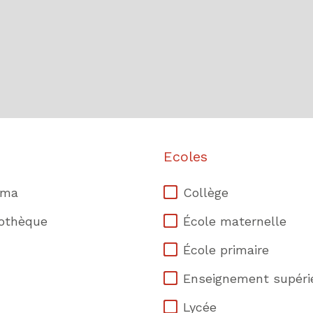
Ecoles
éma
Collège
iothèque
École maternelle
École primaire
Enseignement supéri
Lycée