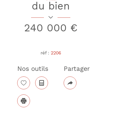
du bien
240 000 €
réf :
2206
Nos outils
Partager
Code pos
Sélectionner
Calculatrice
Plus
42000
de
02
partage
Plus d'infos
Nombre 
Imprimer
chambre(
2