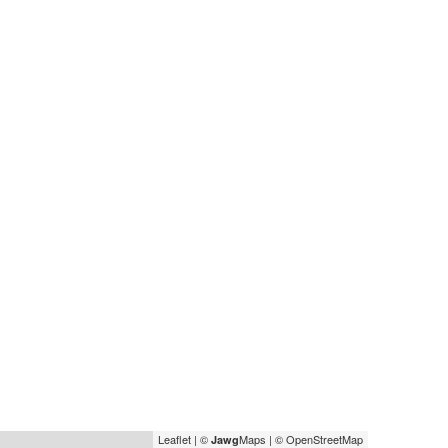
Leaflet
|
©
Maps
|
© OpenStreetMap
Jawg