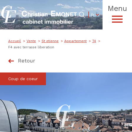
Menu
Langue
Langue
fr
0
Accueil
fr
Accueil
Vente
St etienne
Appartement
T4
F4 avec terrasse liberation
Retour
Coup de coeur