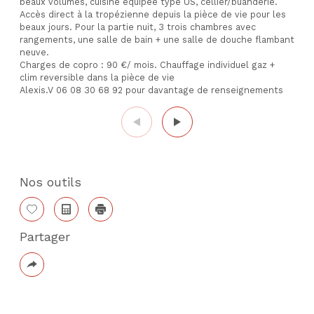
beaux volumes, cuisine équipée type US, cellier/buanderie.
Accès direct à la tropézienne depuis la pièce de vie pour les
beaux jours. Pour la partie nuit, 3 trois chambres avec
rangements, une salle de bain + une salle de douche flambant
neuve.
Charges de copro : 90 €/ mois. Chauffage individuel gaz +
clim reversible dans la pièce de vie
Alexis.V 06 08 30 68 92 pour davantage de renseignements
Nos outils
Sélectionner
Calculatrice
Imprimer
Partager
Plus
de
partage