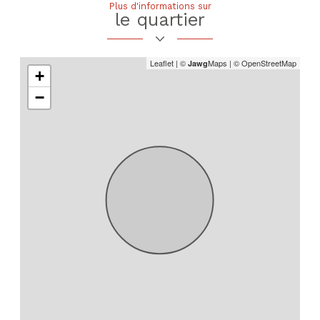
Plus d'informations sur
le quartier
Leaflet
|
©
Maps
|
© OpenStreetMap
Jawg
+
−