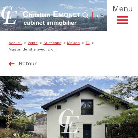
Menu
Langue
Langue
fr
0
Accueil
fr
Accueil
Vente
St etienne
Maison
T4
Maison de ville avec jardin
Retour