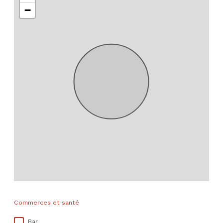
−
Commerces et santé
Bar